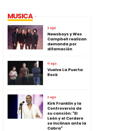
MUSICA
3 ago
Newsboys y Wes
Campbell realizan
demanda por
difamación
11 ago
Vuelve La Puerta
Rock
2 ago
Kirk Franklin y la
Controversia de
su canción: "El
León y el Cordero
se Inclinan ante la
Cabra"