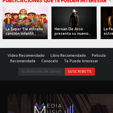
PUBLICACIONES QUE TE PUEDEN INTERESAR
La Super Tía estrena
Hernán De Arco
La F
canción infantil...
presenta su nuevo...
estre
Video Recomendado
Libro Recomendado
Pelicula
Recomendada
Conocelo
Te Puede Interesar