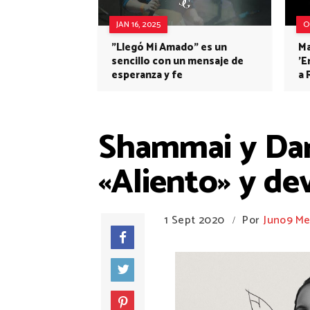
JAN 16, 2025
O
"Llegó Mi Amado" es un
Ma
sencillo con un mensaje de
'E
esperanza y fe
a 
Shammai y Dari
«Aliento» y de
1 Sept 2020
Por
Juno9 Me
/