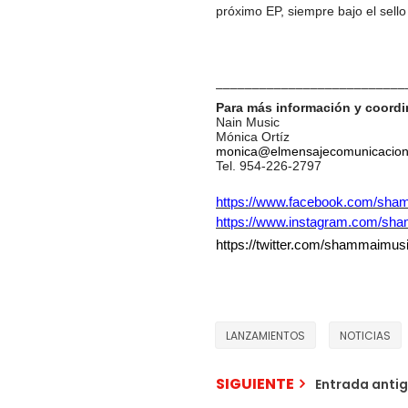
próximo EP, siempre bajo el sello
––––––––––––––––––––––––––
Para m
á
s información y coordi
Nain Music
Mó
nica Ort
íz
monica@elmensajecomunicacio
Tel. 954-226-2797
https://www.facebook.com/shamm
https://www.instagram.com/sh
https://twitter.com/shammaimus
LANZAMIENTOS
NOTICIAS
SIGUIENTE
Entrada anti