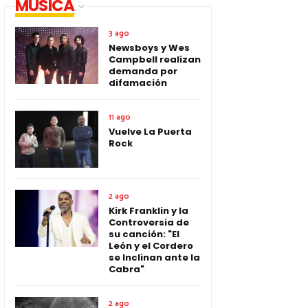
MUSICA
3 ago
Newsboys y Wes
Campbell realizan
demanda por
difamación
11 ago
Vuelve La Puerta
Rock
2 ago
Kirk Franklin y la
Controversia de
su canción: "El
León y el Cordero
se Inclinan ante la
Cabra"
2 ago