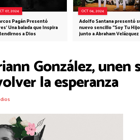
CT 07, 2024
OCT 04, 2024
rcos Pagán Presentó
Adolfo Santana presentó s
res' Una balada que Inspira
nuevo sencillo “Soy Tu Hijo
Rendirnos a Dios
junto a Abraham Velázquez
ann González, unen s
volver la esperanza
dios