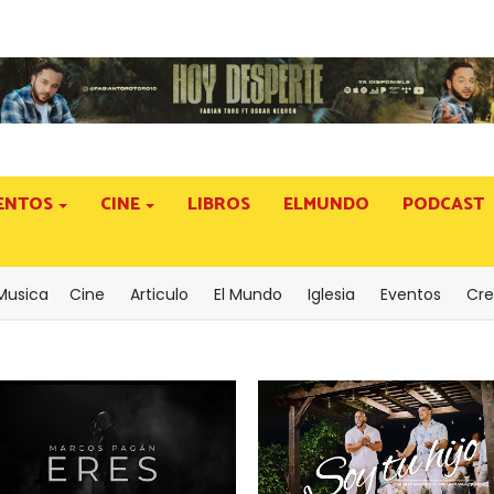
ENTOS
CINE
LIBROS
ELMUNDO
PODCAST
Musica
Cine
Articulo
El Mundo
Iglesia
Eventos
Cre