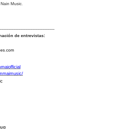
 Nain Music.
–––––––––––––––––––––––
nación de entrevistas:
nes.com
aiofficial
ammaimusic/
ic
gua