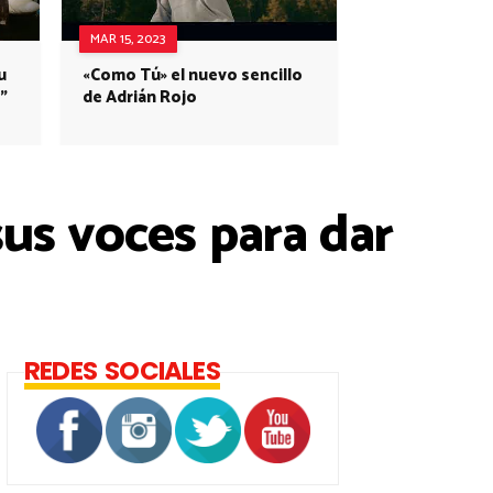
MAR 15, 2023
u
«Como Tú» el nuevo sencillo
”
de Adrián Rojo
us voces para dar
REDES SOCIALES