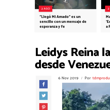
2 AGO
2
"Llegó Mi Amado" es un
Ma
sencillo con un mensaje de
'E
esperanza y fe
a 
Leidys Reina l
desde Venezue
6 Nov 2019
Por
tdmprodu
/