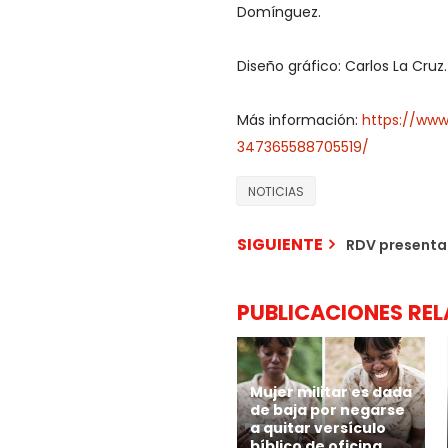
Domínguez.
Diseño gráfico: Carlos La Cruz.
Más información:
https://www
347365588705519/
NOTICIAS
SIGUIENTE
RDV presentar
PUBLICACIONES RE
Mujer militar es dada
de baja por negarse
a quitar versículo
bíblico de oficina