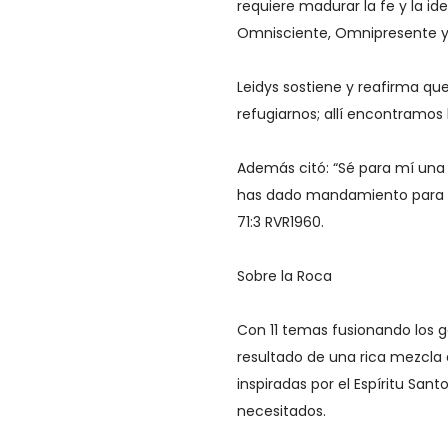
requiere madurar la fe y la id
Omnisciente, Omnipresente y
Leidys sostiene y reafirma q
refugiarnos; allí encontramos 
Además citó: “Sé para mí una
has dado mandamiento para sa
71:3 RVR1960.
Sobre la Roca
Con 11 temas fusionando los g
resultado de una rica mezcla 
inspiradas por el Espíritu Sa
necesitados.