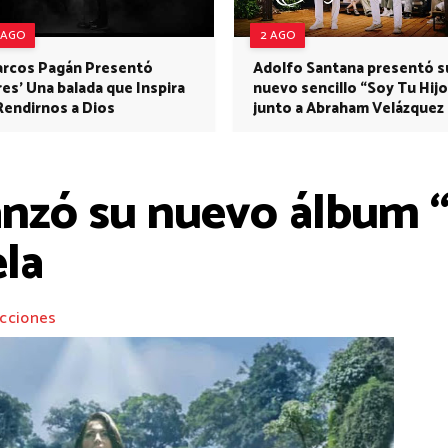
 AGO
2 AGO
rcos Pagán Presentó
Adolfo Santana presentó s
res' Una balada que Inspira
nuevo sencillo “Soy Tu Hijo
Rendirnos a Dios
junto a Abraham Velázquez
anzó su nuevo álbum “
la
cciones