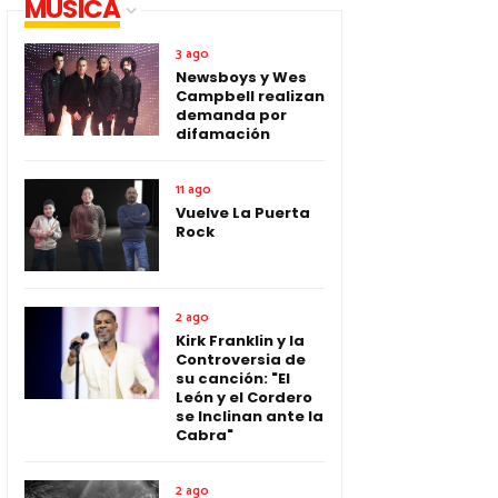
MUSICA
3 ago
Newsboys y Wes
Campbell realizan
demanda por
difamación
11 ago
Vuelve La Puerta
Rock
2 ago
Kirk Franklin y la
Controversia de
su canción: "El
León y el Cordero
se Inclinan ante la
Cabra"
2 ago