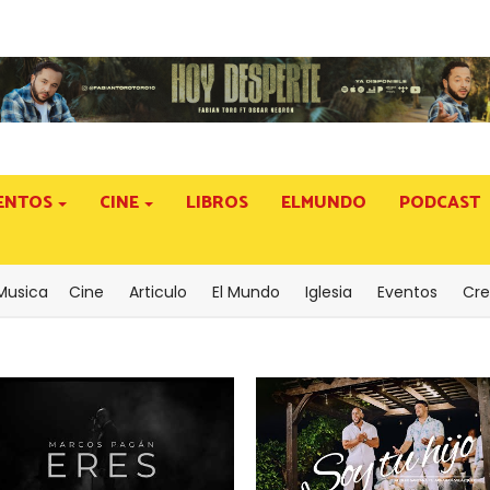
ENTOS
CINE
LIBROS
ELMUNDO
PODCAST
Musica
Cine
Articulo
El Mundo
Iglesia
Eventos
Cre