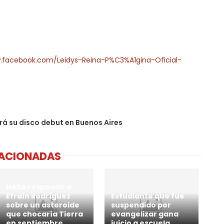
.facebook.com/Leidys-Reina-P%C3%A1gina-Oficial-
á su disco debut en Buenos Aires
LACIONADAS
NASA responde a
Efraín Rodríguez
Estudiante que fue
sobre un asteroide
suspendido por
que chocaría Tierra
evangelizar gana
en septiembre
juicio a escuela