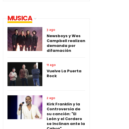
MUSICA
3 ago
Newsboys y Wes
Campbell realizan
demanda por
difamación
11 ago
Vuelve La Puerta
Rock
2 ago
Kirk Franklin y la
Controversia de
su canción: "El
León y el Cordero
se Inclinan ante la
Cabra"