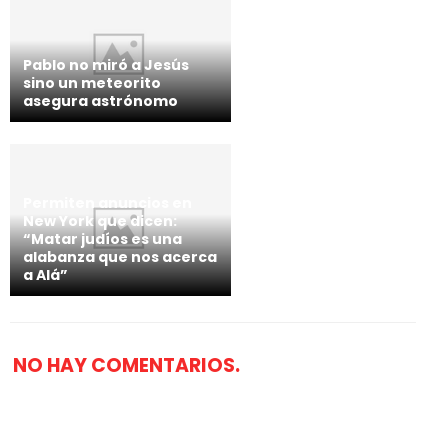
Pablo no miró a Jesús
sino un meteorito
asegura astrónomo
Permiten anuncios en
New York que dicen:
“Matar judíos es una
alabanza que nos acerca
a Alá”
NO HAY COMENTARIOS.