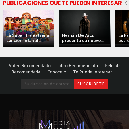
PUBLICACIONES QUE TE PUEDEN INTERESAR
La Super Tía estrena
Hernán De Arco
La F
canción infantil...
presenta su nuevo...
estre
Video Recomendado
Libro Recomendado
Pelicula
Recomendada
Conocelo
Te Puede Interesar