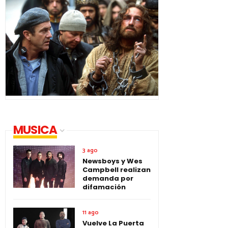
MUSICA
3 ago
Newsboys y Wes
Campbell realizan
demanda por
difamación
11 ago
Vuelve La Puerta