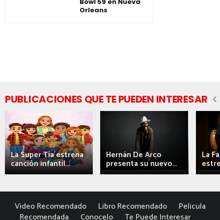
Bowl 59 en Nueva
Orleans
PUBLICACIONES QUE TE PUEDEN INTERESAR
La Super Tía estrena
Hernán De Arco
La F
canción infantil...
presenta su nuevo...
estre
Video Recomendado
Libro Recomendado
Pelicula
Recomendada
Conocelo
Te Puede Interesar