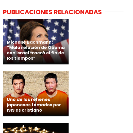
PUBLICACIONES RELACIONADAS
Michelle Bachmann:
“Mala relación de Obama
con Israel traerá el fin de
los tiempos”
Uno de los rehenes
japoneses tomados por
ISIS es cristiano