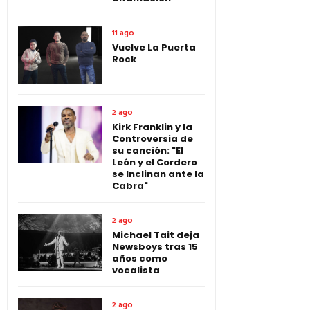
11 ago
Vuelve La Puerta
Rock
2 ago
Kirk Franklin y la
Controversia de
su canción: "El
León y el Cordero
se Inclinan ante la
Cabra"
2 ago
Michael Tait deja
Newsboys tras 15
años como
vocalista
2 ago