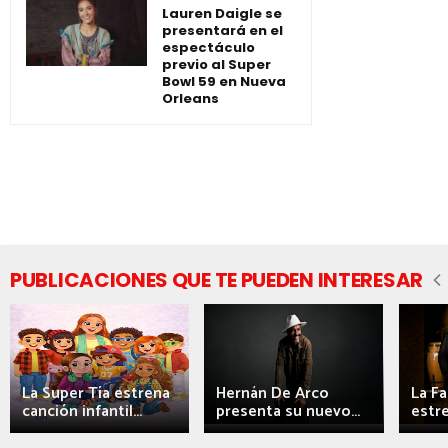
Lauren Daigle se
presentará en el
espectáculo
previo al Super
Bowl 59 en Nueva
Orleans
PUBLICACIONES QUE TE PUEDEN INTERESAR
La Super Tía estrena
Hernán De Arco
La F
canción infantil...
presenta su nuevo...
estre