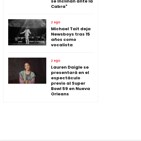
se Inclinan ante la
Cabra"
2 ago
Michael Tait deja
Newsboys tras 15
años como
vocalista
2 ago
Lauren Daigle se
presentará en el
espectáculo
previo al Super
Bowl 59 en Nueva
Orleans