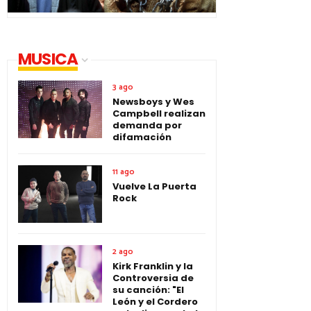
MUSICA
3 ago
Newsboys y Wes
Campbell realizan
demanda por
difamación
11 ago
Vuelve La Puerta
Rock
2 ago
Kirk Franklin y la
Controversia de
su canción: "El
León y el Cordero