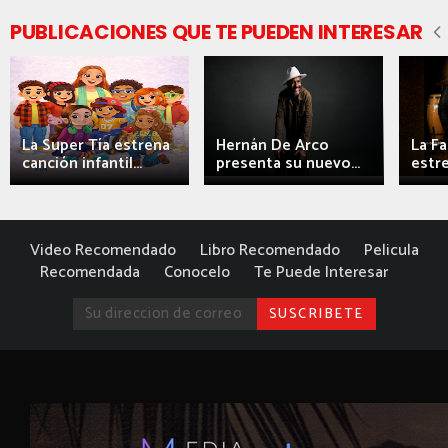
PUBLICACIONES QUE TE PUEDEN INTERESAR
La Super Tía estrena
Hernán De Arco
La F
canción infantil...
presenta su nuevo...
estre
Video Recomendado
Libro Recomendado
Pelicula
Recomendada
Conocelo
Te Puede Interesar