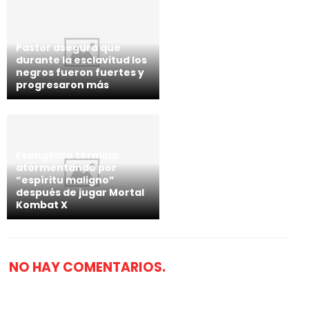
Pastor asegura que
durante la esclavitud los
negros fueron fuertes y
progresaron más
Evangélico termina
atormentando por
“espíritu maligno”
después de jugar Mortal
Kombat X
NO HAY COMENTARIOS.