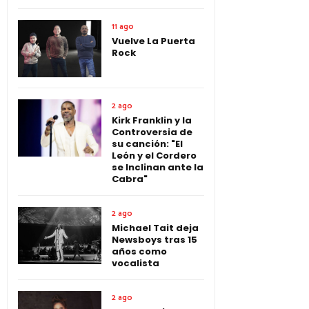
11 ago
Vuelve La Puerta
Rock
2 ago
Kirk Franklin y la
Controversia de
su canción: "El
León y el Cordero
se Inclinan ante la
Cabra"
2 ago
Michael Tait deja
Newsboys tras 15
años como
vocalista
2 ago