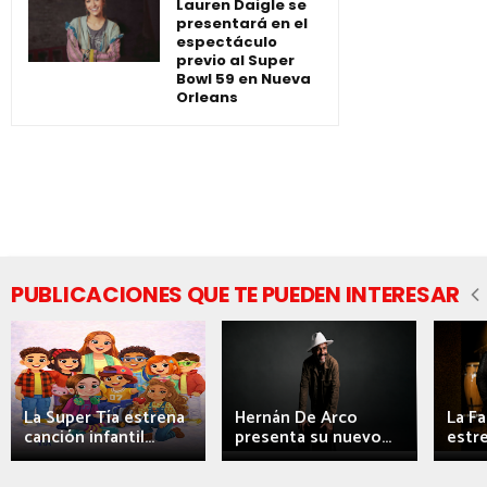
Lauren Daigle se
presentará en el
espectáculo
previo al Super
Bowl 59 en Nueva
Orleans
PUBLICACIONES QUE TE PUEDEN INTERESAR
La Super Tía estrena
Hernán De Arco
La F
canción infantil...
presenta su nuevo...
estre