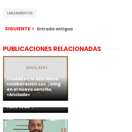
LANZAMIENTOS
SIGUIENTE
Entrada antigua
PUBLICACIONES RELACIONADAS
Ciudad en lo Alto lanza
colaboración con Living
en el nuevo sencillo,
Danny Gomez presenta
«Anclado»
nuevo sencillo
promocional “Que me
falte todo”.