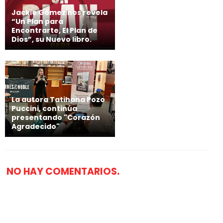
Jackie Gómez nos revela
“Un Plan para
Encontrarte, El Plan de
Dios”, su Nuevo libro.
La autora Tatihana Pozo
Puccini, continúa
presentando "Corazón
Agradecido"
NO HAY COMENTARIOS.