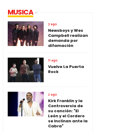
MUSICA
3 ago
Newsboys y Wes
Campbell realizan
demanda por
difamación
11 ago
Vuelve La Puerta
Rock
2 ago
Kirk Franklin y la
Controversia de
su canción: "El
León y el Cordero
se Inclinan ante la
Cabra"