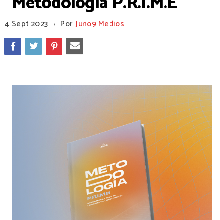
“Metodología P.R.I.M.E”
4 Sept 2023
Por
Juno9 Medios
/