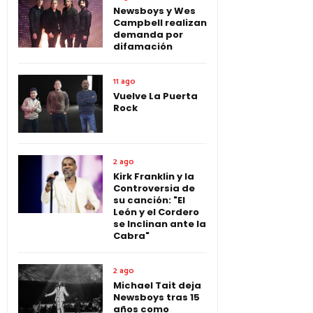
Newsboys y Wes
Campbell realizan
demanda por
difamación
11 ago
Vuelve La Puerta
Rock
2 ago
Kirk Franklin y la
Controversia de
su canción: "El
León y el Cordero
se Inclinan ante la
Cabra"
2 ago
Michael Tait deja
Newsboys tras 15
años como