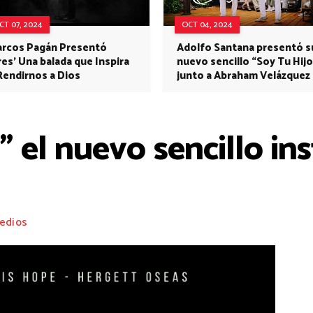
CT 07, 2024
OCT 04, 2024
rcos Pagán Presentó
Adolfo Santana presentó s
res' Una balada que Inspira
nuevo sencillo “Soy Tu Hijo
Rendirnos a Dios
junto a Abraham Velázquez
” el nuevo sencillo in
edios