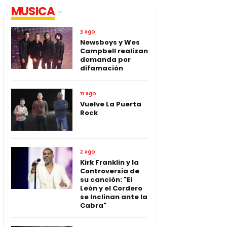
MUSICA
3 ago
Newsboys y Wes
Campbell realizan
demanda por
difamación
11 ago
Vuelve La Puerta
Rock
2 ago
Kirk Franklin y la
Controversia de
su canción: "El
León y el Cordero
se Inclinan ante la
Cabra"