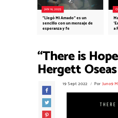
JAN 16, 2025
O
"Llegó Mi Amado" es un
Ma
sencillo con un mensaje de
'E
esperanza y fe
a 
“There is Hope
Hergett Oseas
19 Sept 2022
Por
Juno9 M
/