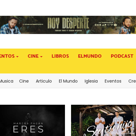
ENTOS
CINE
LIBROS
ELMUNDO
PODCAST
Musica
Cine
Articulo
El Mundo
Iglesia
Eventos
Cre