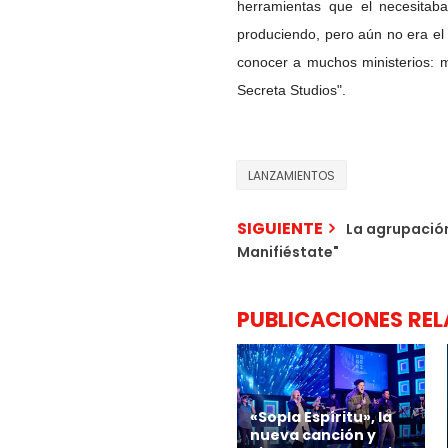
herramientas que el necesitab
produciendo, pero aún no era el
conocer a muchos ministerios: 
Secreta Studios".
LANZAMIENTOS
SIGUIENTE
La agrupació
Manifiéstate"
PUBLICACIONES RE
«Sopla Espíritu», la
nueva canción y