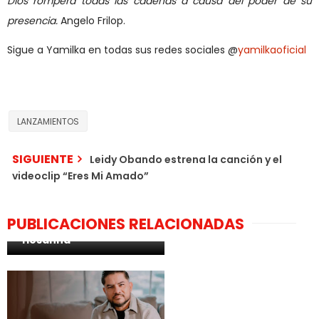
Dios romperá todas las cadenas a causa del poder de su
presencia.
Angelo Frilop.
Sigue a Yamilka en todas sus redes sociales @
yamilkaoficial
LANZAMIENTOS
SIGUIENTE
Leidy Obando estrena la canción y el
videoclip “Eres Mi Amado”
El cantante Martínez
PUBLICACIONES RELACIONADAS
Labrador estrena
“Hosanna”