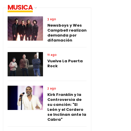
MUSICA
3 ago
Newsboys y Wes
Campbell realizan
demanda por
difamación
11 ago
Vuelve La Puerta
Rock
2 ago
Kirk Franklin y la
Controversia de
su canción: "El
León y el Cordero
se Inclinan ante la
Cabra"