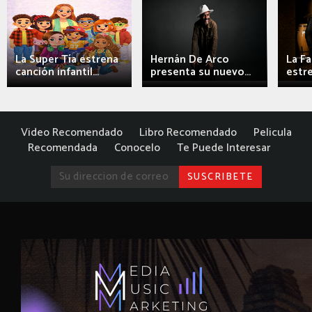
La Super Tía estrena
Hernán De Arco
La F
canción infantil...
presenta su nuevo...
estre
Video Recomendado
Libro Recomendado
Pelicula
Recomendada
Conocelo
Te Puede Interesar