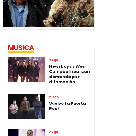
MUSICA
3 ago
Newsboys y Wes
Campbell realizan
demanda por
difamación
11 ago
Vuelve La Puerta
Rock
2 ago