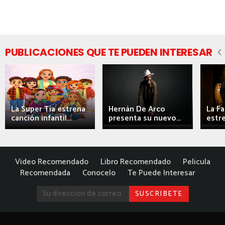
PUBLICACIONES QUE TE PUEDEN INTERESAR
La Super Tía estrena
Hernán De Arco
La F
canción infantil...
presenta su nuevo...
estre
Video Recomendado
Libro Recomendado
Pelicula
Recomendada
Conocelo
Te Puede Interesar