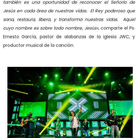
tambi
é
n es una oportunidad de reconocer el Señ
orío de
Jesú
s en cada
á
rea de nuestras vidas.
El Rey poderoso que
sana, restaura, libera, y transforma nuestras vidas.
Aquel
cuyo nombre es sobre todo nombre, Jes
ús
»
,
comparte el Ps.
Ernesto Garc
ía,
pastor de alabanzas de la iglesia JWC, y
productor musical de la canció
n.