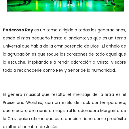
Poderoso Rey
es un tema dirigido a todas las generaciones,
desde el m
ás peque
ño hasta el anciano; ya que es un tema
universal que habla de la omnipotencia de Dios.
El anhelo de
la agrupación es que toque los corazones de todo aquel que
la escuche, inspir
á
ndole a rendir adoración a Cristo, y sobre
todo a reconocerle como Rey y Señor de la humanidad.
El g
é
nero musical que resalta el mensaje de la letra es el
Praise and Worship
,
con un estilo de
rock c
ontempor
á
neo,
que ejecuta de manera magistral la adoradora Margarita de
la Cruz
, quien afirma que esta canción tiene como propósito
exaltar el nombre de Jes
ús.