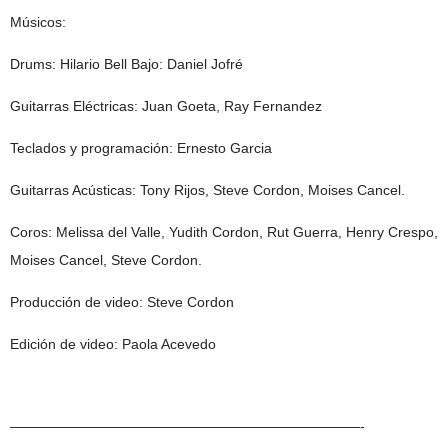
M
ú
sicos:
Drums: Hilario Bell Bajo: Daniel Jofr
é
Guitarras El
é
ctricas: Juan Goeta, Ray Fernandez
Teclados y programaci
ó
n: Ernesto Garcia
Guitarras Ac
ú
sticas: Tony Rijos, Steve Cordon, Moises Cancel.
Coros: Melissa del Valle, Yudith Cordon, Rut Guerra, Henry Crespo,
Moises Cancel, Steve Cordon.
Producci
ó
n de video: Steve Cordon
Edici
ó
n de video: Paola Acevedo
—————————————————————————-