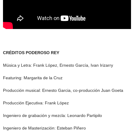
CR
É
DITOS PODEROSO REY
M
ú
sica y Letra: Frank L
ó
pez, Ernesto Garc
í
a, Ivan Irizarry
Featuring: Margarita de la Cruz
Producci
ó
n musical: Ernesto Garcia, co-producci
ó
n Juan Goeta
Producci
ó
n Ejecutiva: Frank L
ó
pez
Ingeniero de grabaci
ó
n y mezcla: Leonardo Partipilo
Ingeniero de Masterizaci
ó
n: Esteban Pi
ñ
ero