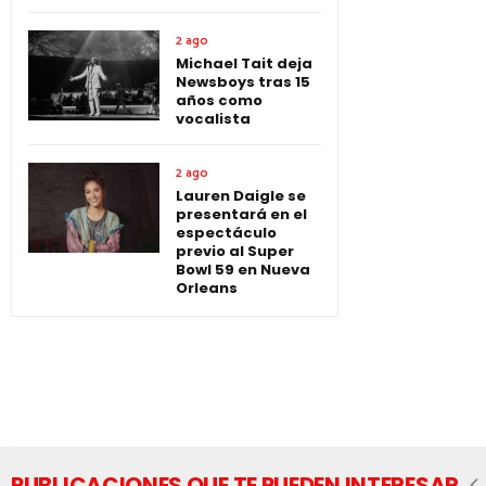
2 ago
Michael Tait deja
Newsboys tras 15
años como
vocalista
2 ago
Lauren Daigle se
presentará en el
espectáculo
previo al Super
Bowl 59 en Nueva
Orleans
PUBLICACIONES QUE TE PUEDEN INTERESAR