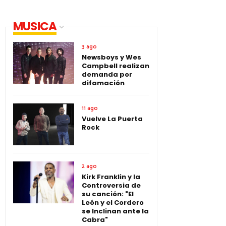
MUSICA
3 ago
Newsboys y Wes
Campbell realizan
demanda por
difamación
11 ago
Vuelve La Puerta
Rock
2 ago
Kirk Franklin y la
Controversia de
su canción: "El
León y el Cordero
se Inclinan ante la
Cabra"