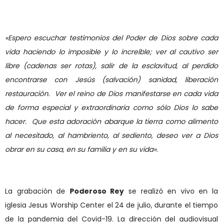
«
Espero escuchar testimonios del Poder de Dios sobre cada
vida haciendo lo imposible y lo incre
í
ble; ver al cautivo ser
libre (cadenas ser rotas), salir de la esclavitud, al perdido
encontrarse con Jes
ú
s (salvación) sanidad, liberació
n
restauraci
ón.
Ver el reino de Dios manifestarse en cada vida
de forma especial y extraordinaria como sólo Dios lo sabe
hacer.
Que esta adoración abarque la tierra como alimento
al necesitado, al hambriento, al sediento, deseo ver a Dios
obrar en su casa, en su familia y en su vida
»
.
La grabació
n de
Poderoso Rey
se realizó
en vivo en la
iglesia Jesus Worship Center el 24 de julio, durante el tiempo
de la pandemia del Covid-19.
La dirección del
audiovisual