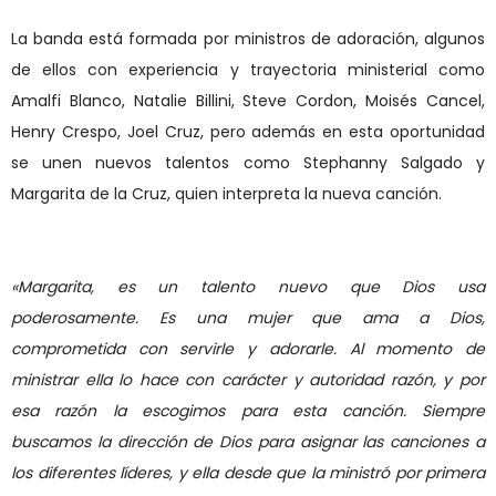
La banda está formada por
ministros de adoración, algunos
de ellos con experiencia y trayectoria ministerial como
Amalfi Blanco, Natalie Billini, Steve Cordon, Mois
é
s Cancel,
Henry Crespo, Joel Cruz,
pero además
en esta oportunidad
se unen nuevos talentos como Stephanny Salgado
y
Margarita de la Cruz,
quien interpreta la nueva canción.
«
Margarita, es un talento nuevo que Dios usa
poderosamente
.
E
s una mujer que ama a Dios,
comprometida con servirle y adorarle. Al momento de
ministrar ella lo hace con car
á
cter y autoridad razó
n
, y
por
esa razón
la escogimos para esta canción. Siempre
buscamos la dirección de Dios para asignar las canciones a
los diferentes l
í
deres, y ella desde que la ministr
ó
por primera