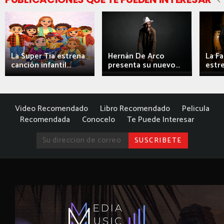
La Super Tía estrena
Hernán De Arco
La F
canción infantil...
presenta su nuevo...
estre
Video Recomendado
Libro Recomendado
Pelicula
Recomendada
Conocelo
Te Puede Interesar