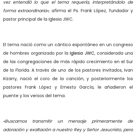
vez entendi
ó
lo que el tema requer
ía
,
interpret
á
ndolo de
forma extraordinaria
»
,
afirma
el Ps.
Frank L
ó
pez
, fundador y
pastor principal de la Iglesia JWC.
El tema naci
ó
como un c
ántico espontá
neo en un congreso
de hombres
organizado por la
Iglesia JWC
, considerada
una
de las congregaciones de m
ás
rá
pido crecimiento en el Sur
de la Florida. A trav
é
s de uno de los pastores invitados
,
Ivan
Irizarry
,
nació
el coro de la canció
n
,
y
posteriormente
los
pastores
Frank L
ó
pez
y
Ernesto Garc
ía
, le
a
ñ
adi
eron
el
puente y los versos
del tema.
«
Buscamos transmitir un mensaje primeramente de
adoración y exaltación a nuestro Rey y Señor Jesucristo, pero