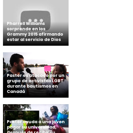
Pharrell Williams
sorprende en los
Grammy 2015 afirmando
estar al servicio de Dios
Pastor es atacado por un
grupo de activistas LGBT
durante bautismos en
Canadá
Pastor ayuda a una joven
pagar su universidad,
después de recibir su