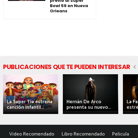
previo al Super
Bowl 59 en Nueva
Orleans
PUBLICACIONES QUE TE PUEDEN INTERESAR
La Super Tía estrena
Hernán De Arco
La F
canción infantil...
presenta su nuevo...
estre
Video Recomendado
Libro Recomendado
Pelicula