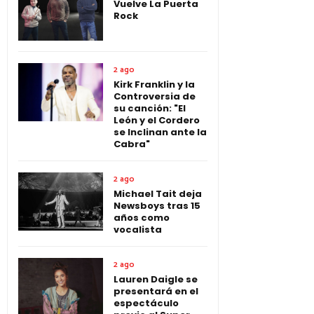
Vuelve La Puerta
Rock
2 ago
Kirk Franklin y la
Controversia de
su canción: "El
León y el Cordero
se Inclinan ante la
Cabra"
2 ago
Michael Tait deja
Newsboys tras 15
años como
vocalista
2 ago
Lauren Daigle se
presentará en el
espectáculo