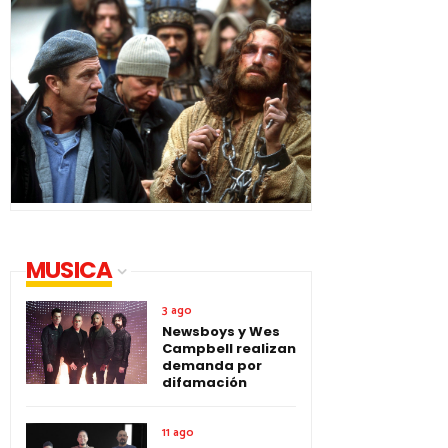
MUSICA
3 ago
Newsboys y Wes
Campbell realizan
demanda por
difamación
11 ago