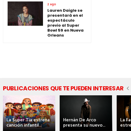
2 ago
Lauren Daigle se
presentará en el
espectáculo
previo al Super
Bowl 59 en Nueva
Orleans
PUBLICACIONES QUE TE PUEDEN INTERESAR
La Super Tía estrena
Hernán De Arco
La F
canción infantil...
presenta su nuevo...
estre