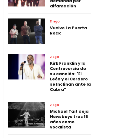
demanda por
difamación
11 ago
Vuelve La Puerta
Rock
2 ago
Kirk Franklin y la
Controversia de
su canción: "El
León y el Cordero
se Inclinan ante la
Cabra"
2 ago
Michael Tait deja
Newsboys tras 15
años como
vocalista