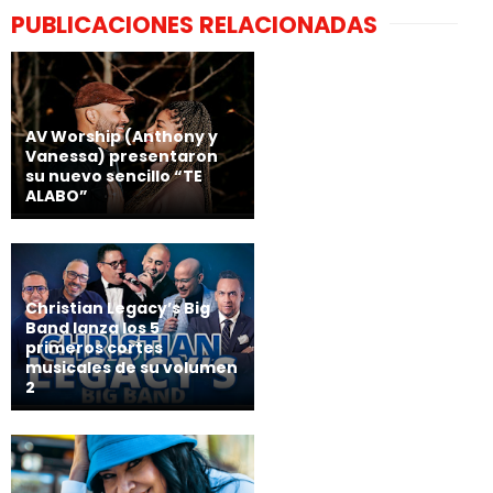
PUBLICACIONES RELACIONADAS
AV Worship (Anthony y
Vanessa) presentaron
su nuevo sencillo “TE
ALABO”
Christian Legacy’s Big
Band lanza los 5
primeros cortes
musicales de su volumen
2