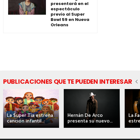
presentará en el
espectáculo
previo al Super
Bowl 59 en Nueva
Orleans
PUBLICACIONES QUE TE PUEDEN INTERESAR
La Super Tía estrena
Hernán De Arco
La F
canción infantil...
presenta su nuevo...
estre