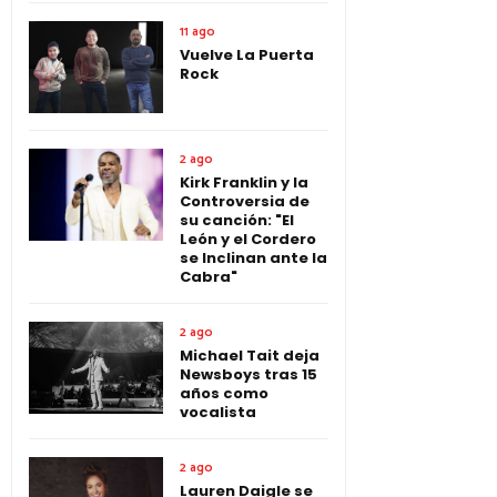
11 ago
Vuelve La Puerta
Rock
2 ago
Kirk Franklin y la
Controversia de
su canción: "El
León y el Cordero
se Inclinan ante la
Cabra"
2 ago
Michael Tait deja
Newsboys tras 15
años como
vocalista
2 ago
Lauren Daigle se