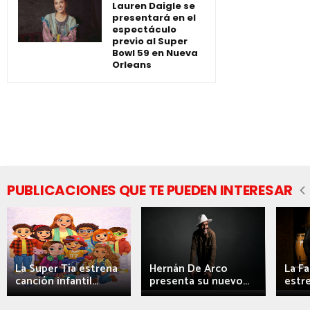
Lauren Daigle se
presentará en el
espectáculo
previo al Super
Bowl 59 en Nueva
Orleans
PUBLICACIONES QUE TE PUEDEN INTERESAR
La Super Tía estrena
Hernán De Arco
La F
canción infantil...
presenta su nuevo...
estre