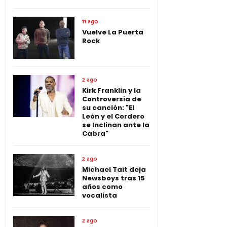
11 ago
Vuelve La Puerta
Rock
2 ago
Kirk Franklin y la
Controversia de
su canción: "El
León y el Cordero
se Inclinan ante la
Cabra"
2 ago
Michael Tait deja
Newsboys tras 15
años como
vocalista
2 ago