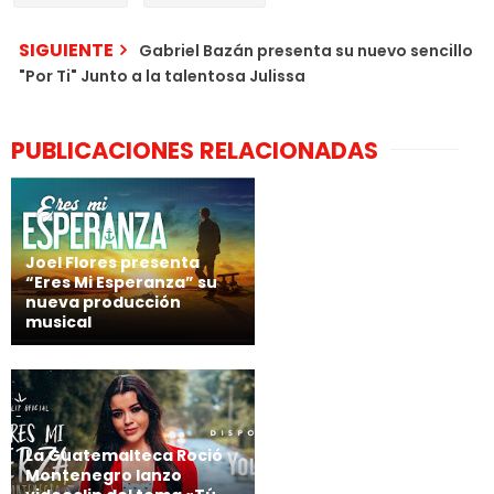
SIGUIENTE
Gabriel Bazán presenta su nuevo sencillo
"Por Ti" Junto a la talentosa Julissa
PUBLICACIONES RELACIONADAS
Joel Flores presenta
“Eres Mi Esperanza” su
nueva producción
musical
La Guatemalteca Roció
Montenegro lanzo