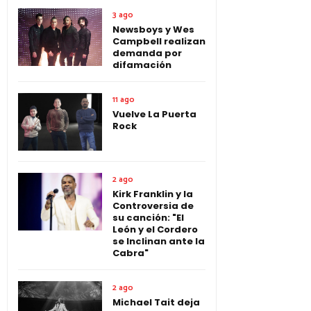
3 ago
Newsboys y Wes
Campbell realizan
demanda por
difamación
11 ago
Vuelve La Puerta
Rock
2 ago
Kirk Franklin y la
Controversia de
su canción: "El
León y el Cordero
se Inclinan ante la
Cabra"
2 ago
Michael Tait deja