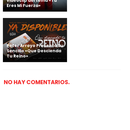
videoclip del tema «Tú
Eres Mi Fuerza»
Peter Arroyo Presenta Su
Sencillo «Que Descienda
Tu Reino»
NO HAY COMENTARIOS.