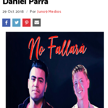
Daniel Parra
29 Oct 2018
Por
Juno9 Medios
/