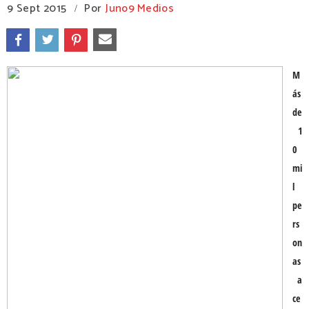
9 Sept 2015
Por
Juno9 Medios
/
M
ás
de
1
0
mi
l
pe
rs
on
as
a
ce