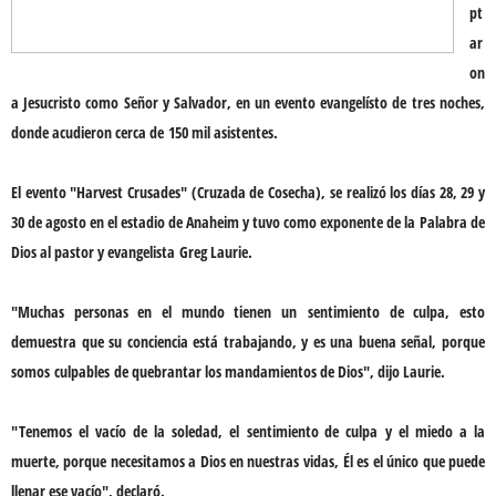
pt
ar
on
a Jesucristo como
Señor y Salvador
, en un evento evangelísto de
tres noches
,
donde acudieron cerca de
150 mil asistentes
.
El evento "
Harvest Crusades
" (Cruzada de Cosecha), se realizó los días 28, 29 y
30 de agosto en el estadio de Anaheim y tuvo como exponente de la
Palabra de
Dio
s al pastor y evangelista
Greg Laurie
.
"Muchas personas en el mundo tienen un
sentimiento de culpa
, esto
demuestra que su conciencia está trabajando, y es una buena señal, porque
somos
culpables
de quebrantar los mandamientos de Dios", dijo Laurie.
"Tenemos el vacío de la soledad, el
sentimiento de culpa
y el miedo a la
muerte, porque necesitamos a Dios en nuestras vidas,
Él es el único que puede
llenar ese vacío
", declaró.