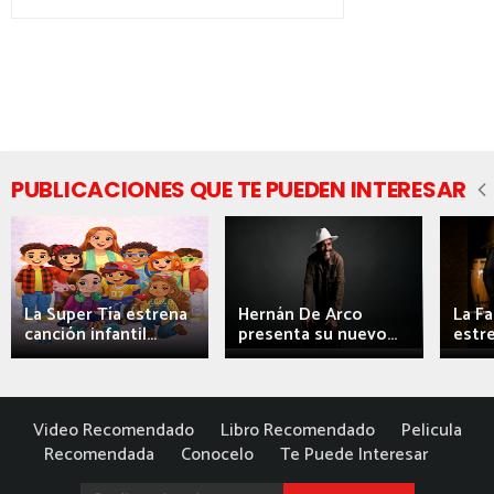
PUBLICACIONES QUE TE PUEDEN INTERESAR
La Super Tía estrena
Hernán De Arco
La F
canción infantil...
presenta su nuevo...
estre
Video Recomendado
Libro Recomendado
Pelicula
Recomendada
Conocelo
Te Puede Interesar