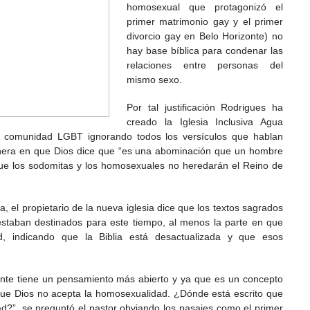
homosexual que protagonizó el
primer matrimonio gay y el primer
divorcio gay en Belo Horizonte) no
hay base bíblica para condenar las
relaciones entre personas del
mismo sexo.
Por tal justificación Rodrigues ha
creado la Iglesia Inclusiva Agua
a comunidad LGBT ignorando todos los versículos que hablan
anera en que Dios dice que “es una abominación que un hombre
ue los sodomitas y los homosexuales no heredarán el Reino de
 el propietario de la nueva iglesia dice que los textos sagrados
 estaban destinados para este tiempo, al menos la parte en que
d, indicando que la Biblia está desactualizada y que esos
ente tiene un pensamiento más abierto y ya que es un concepto
 que Dios no acepta la homosexualidad. ¿Dónde está escrito que
d?”, se preguntó el pastor obviando los pasajes como el primer