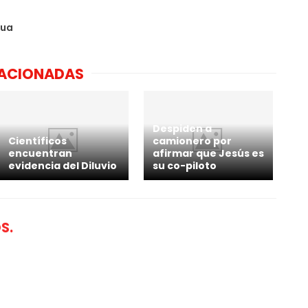
gua
LACIONADAS
Despiden a
Científicos
camionero por
encuentran
afirmar que Jesús es
evidencia del Diluvio
su co-piloto
S.