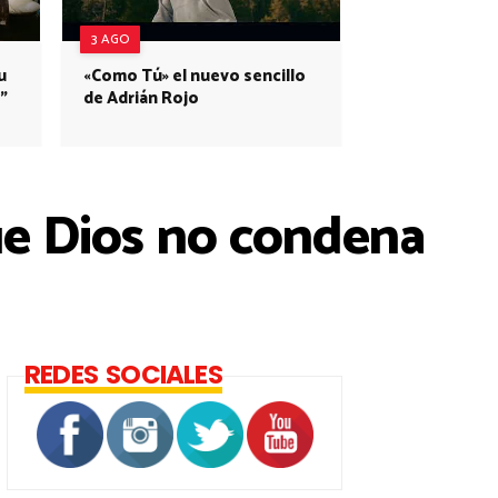
3 AGO
u
«Como Tú» el nuevo sencillo
”
de Adrián Rojo
ue Dios no condena
REDES SOCIALES