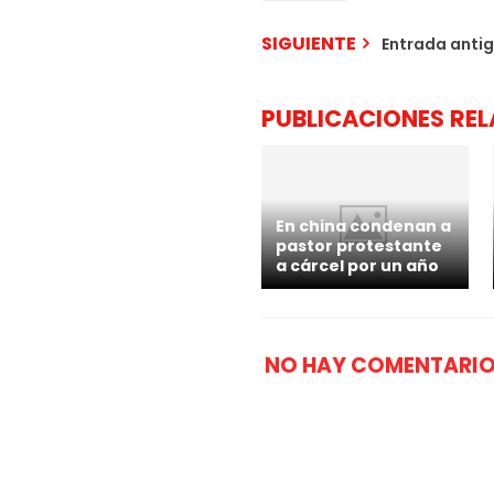
SIGUIENTE
Entrada anti
PUBLICACIONES RE
En china condenan a
pastor protestante
a cárcel por un año
NO HAY COMENTARIO