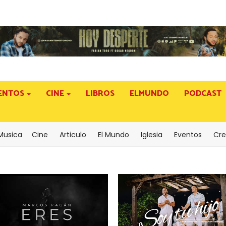
ENTOS
CINE
LIBROS
ELMUNDO
PODCAST
Musica
Cine
Articulo
El Mundo
Iglesia
Eventos
Cre