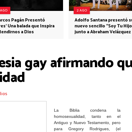
 AGO
2 AGO
rcos Pagán Presentó
Adolfo Santana presentó s
res' Una balada que Inspira
nuevo sencillo “Soy Tu Hijo
Rendirnos a Dios
junto a Abraham Velázquez
lesia gay afirmando q
idad
dios
La Biblia condena la
homosexualidad, tanto en el
Antiguo y Nuevo Testamento, pero
para Gregory Rodrigues, (el