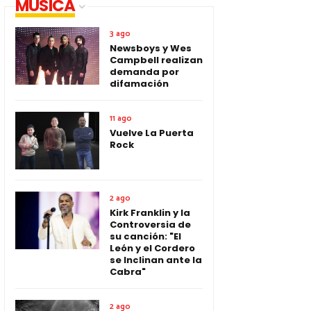
MUSICA
3 ago
Newsboys y Wes
Campbell realizan
demanda por
difamación
11 ago
Vuelve La Puerta
Rock
2 ago
Kirk Franklin y la
Controversia de
su canción: "El
León y el Cordero
se Inclinan ante la
Cabra"
2 ago