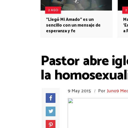
2 AGO
2
"Llegó Mi Amado" es un
Ma
sencillo con un mensaje de
'E
esperanza y fe
a 
Pastor abre ig
la homosexual
9 May 2015
Por
Juno9 Me
/