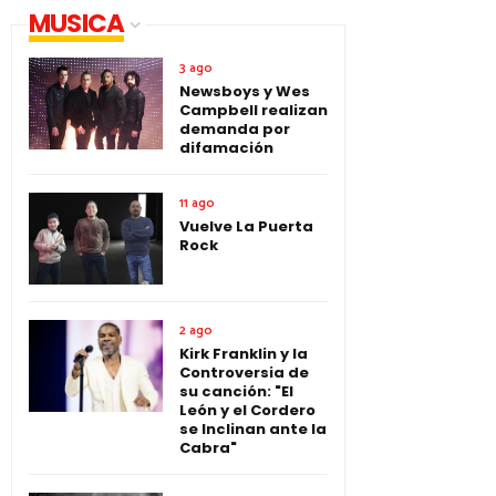
MUSICA
3 ago
Newsboys y Wes
Campbell realizan
demanda por
difamación
11 ago
Vuelve La Puerta
Rock
2 ago
Kirk Franklin y la
Controversia de
su canción: "El
León y el Cordero
se Inclinan ante la
Cabra"