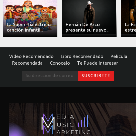
La Super Tía estrena
Hernán De Arco
La F
canción infantil...
presenta su nuevo...
estre
Video Recomendado
Libro Recomendado
Pelicula
Recomendada
Conocelo
Te Puede Interesar