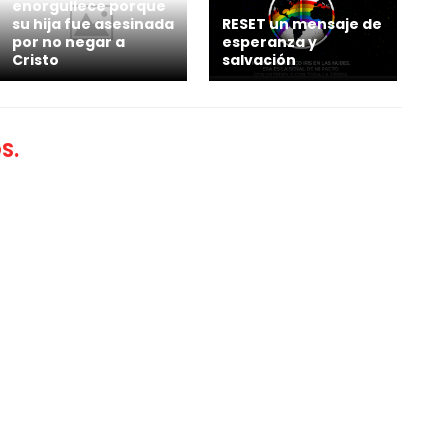
enorgullece porque
su hija fue asesinada
RESET un mensaje de
por no negar a
esperanza y
Cristo
salvación
S.