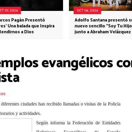
CT 07, 2024
OCT 04, 2024
rcos Pagán Presentó
Adolfo Santana presentó s
res' Una balada que Inspira
nuevo sencillo “Soy Tu Hijo
Rendirnos a Dios
junto a Abraham Velázquez
templos evangélicos c
ista
ios
diferentes ciudades han recibido llamadas o visitas de la Policía
horarios y actividades.
Según informa la Federación de Entidades