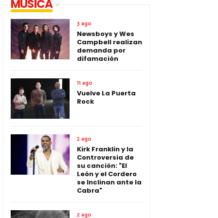
MUSICA
3 ago
Newsboys y Wes
Campbell realizan
demanda por
difamación
11 ago
Vuelve La Puerta
Rock
2 ago
Kirk Franklin y la
Controversia de
su canción: "El
León y el Cordero
se Inclinan ante la
Cabra"
2 ago