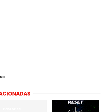
gua
LACIONADAS
Pastor se