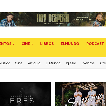
ENTOS
CINE
LIBROS
ELMUNDO
PODCAST
Musica
Cine
Articulo
El Mundo
Iglesia
Eventos
Cre