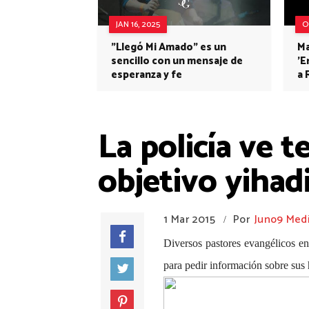
JAN 16, 2025
O
"Llegó Mi Amado" es un
Ma
sencillo con un mensaje de
'E
esperanza y fe
a 
La policía ve 
objetivo yihad
1 Mar 2015
Por
Juno9 Med
/
Diversos pastores evangélicos en 
para pedir información sobre sus 