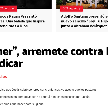
CT 07, 2024
OCT 04, 2024
rcos Pagán Presentó
Adolfo Santana presentó s
res' Una balada que Inspira
nuevo sencillo “Soy Tu Hijo
Rendirnos a Dios
junto a Abraham Velázquez
her”, arremete contra 
dicar
dios
ice que Jesús cobró por predicar y, entonces, yo acepto que los pastores
entonces la palabra de Jesús no llegará a muchos necesitados. Jesús
tenemos que hacer para su gloria.