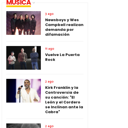
MUSICA
3 ago
Newsboys y Wes
Campbell realizan
demanda por
difamación
11 ago
Vuelve La Puerta
Rock
2 ago
Kirk Franklin y la
Controversia de
su canción: "El
León y el Cordero
se Inclinan ante la
Cabra"
2 ago