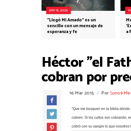
JAN 16, 2025
O
"Llegó Mi Amado" es un
Ma
sencillo con un mensaje de
'E
esperanza y fe
a 
Héctor "el Fat
cobran por pre
16 Mar 2015
Por
Juno9 Me
/
“Que me busquen en la biblia dónde d
cobren. Si los cultos son cobrando, 
cobró con su sangre lo que nosotros 