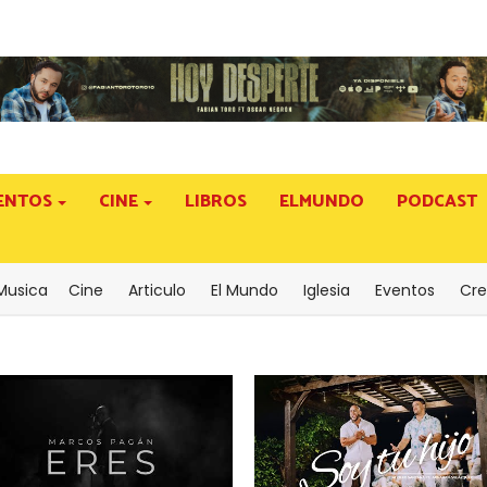
ENTOS
CINE
LIBROS
ELMUNDO
PODCAST
Musica
Cine
Articulo
El Mundo
Iglesia
Eventos
Cre