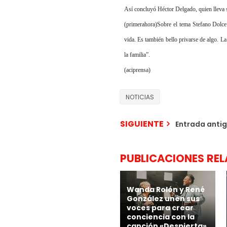
Así concluyó Héctor Delgado, quien lleva s
(primerahora)Sobre el tema Stefano Dolce 
vida. Es también bello privarse de algo. La
la familia”.
(aciprensa)
NOTICIAS
SIGUIENTE
Entrada anti
PUBLICACIONES RE
Wanda Rolón y René
González unen sus
voces para crear
conciencia con la
canción «Despierta»