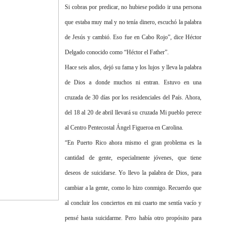
Si cobras por predicar, no hubiese podido ir una persona
que estaba muy mal y no tenía dinero, escuchó la palabra
de Jesús y cambió. Eso fue en Cabo Rojo”, dice Héctor
Delgado conocido como “Héctor el Father”.
Hace seis años, dejó su fama y los lujos y lleva la palabra
de Dios a donde muchos ni entran. Estuvo en una
cruzada de 30 días por los residenciales del País. Ahora,
del 18 al 20 de abril llevará su cruzada Mi pueblo perece
al Centro Pentecostal Ángel Figueroa en Carolina.
“En Puerto Rico ahora mismo el gran problema es la
cantidad de gente, especialmente jóvenes, que tiene
deseos de suicidarse. Yo llevo la palabra de Dios, para
cambiar a la gente, como lo hizo conmigo. Recuerdo que
al concluir los conciertos en mi cuarto me sentía vacío y
pensé hasta suicidarme. Pero había otro propósito para