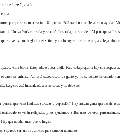
 porque lo viví”, añade.
entira.
 otros porque se sienten vacíos. Un premio Billboard no me llena; sino ayudar. Mi
stor de Nueva York con sida y se curó. Los milagros suceden. Al principio a Jesús
 que se ven y con la gloria del Señor, yo solo soy su instrumento para llegar donde
aparece en la biblia. Estoy adicto a leer biblia. Para cada pregunta hay una respuesta.
 el amor se enfriará. Así está sucediendo. La gente ya no se consterna cuando ven
alle. La gente está inmunizada a estas cosas y no debe ser.
a pensar que tenía instintos suicidas o depresión? Hay mucha gente que no da esos
mi testimonio se verán reflejados y los ayudamos a liberarlos de esos pensamientos.
 Hay que ayudar antes que lo hagan.
oy, si puedo ser, un instrumento para cambiar a muchos.