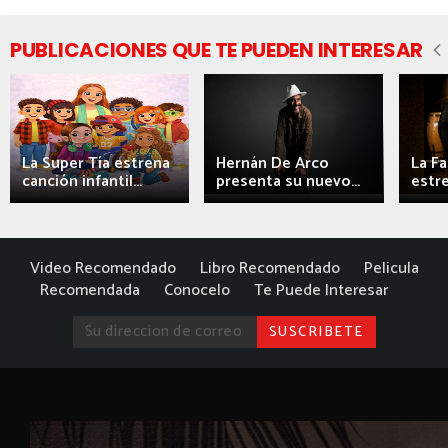
PUBLICACIONES QUE TE PUEDEN INTERESAR
La Super Tía estrena
Hernán De Arco
La F
canción infantil...
presenta su nuevo...
estre
Video Recomendado
Libro Recomendado
Pelicula
Recomendada
Conocelo
Te Puede Interesar