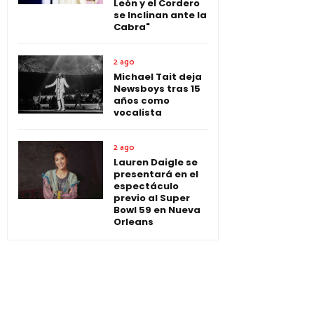
León y el Cordero
se Inclinan ante la
Cabra"
2 ago
Michael Tait deja
Newsboys tras 15
años como
vocalista
2 ago
Lauren Daigle se
presentará en el
espectáculo
previo al Super
Bowl 59 en Nueva
Orleans