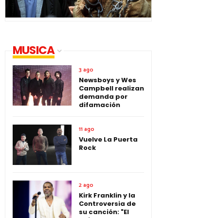
MUSICA
3 ago
Newsboys y Wes
Campbell realizan
demanda por
difamación
11 ago
Vuelve La Puerta
Rock
2 ago
Kirk Franklin y la
Controversia de
su canción: "El