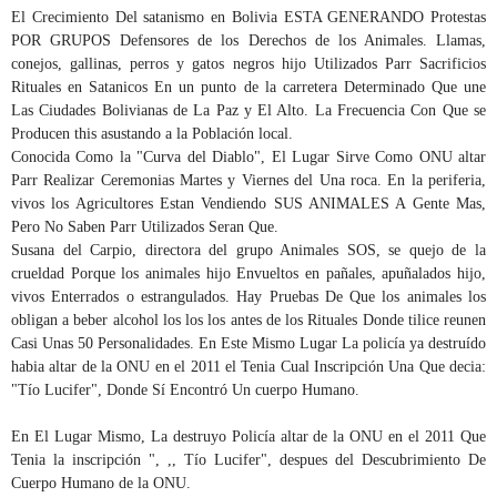
El Crecimiento Del satanismo en Bolivia ESTA GENERANDO Protestas
POR GRUPOS Defensores de los Derechos de los Animales.
Llamas,
conejos, gallinas, perros y gatos negros hijo Utilizados Parr Sacrificios
Rituales en Satanicos En un punto de la carretera Determinado Que une
Las Ciudades Bolivianas de La Paz y El Alto.
La Frecuencia Con Que se
Producen this asustando a la Población local.
Conocida Como la "Curva del Diablo", El Lugar Sirve Como ONU altar
Parr Realizar Ceremonias Martes y Viernes del Una roca. En la periferia,
vivos los Agricultores Estan Vendiendo SUS ANIMALES A Gente Mas,
Pero No Saben Parr Utilizados Seran Que.
Susana del Carpio, directora del grupo Animales SOS, se quejo de la
crueldad Porque los animales hijo Envueltos en pañales, apuñalados hijo,
vivos Enterrados o estrangulados. Hay Pruebas De Que los animales los
obligan a beber alcohol los los los antes de los Rituales Donde tilice reunen
Casi Unas 50 Personalidades. En Este Mismo Lugar La policía ya destruído
habia altar de la ONU en el 2011 el Tenia Cual Inscripción Una Que decia:
"Tío Lucifer", Donde Sí Encontró Un cuerpo Humano.
En El Lugar Mismo, La destruyo Policía altar de la ONU en el 2011 Que
Tenia la inscripción ", ,, Tío Lucifer", despues del Descubrimiento De
Cuerpo Humano de la ONU.