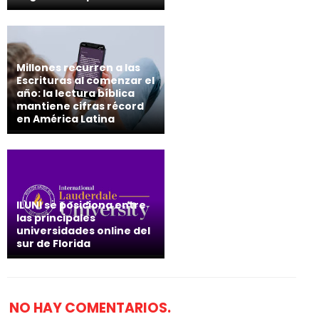
Millones recurren a las
Escrituras al comenzar el
año: la lectura bíblica
mantiene cifras récord
en América Latina
ILUNI se posiciona entre
las principales
universidades online del
sur de Florida
NO HAY COMENTARIOS.