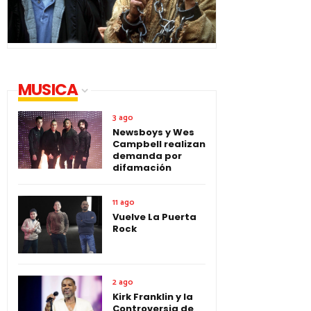
MUSICA
3 ago
Newsboys y Wes
Campbell realizan
demanda por
difamación
11 ago
Vuelve La Puerta
Rock
2 ago
Kirk Franklin y la
Controversia de