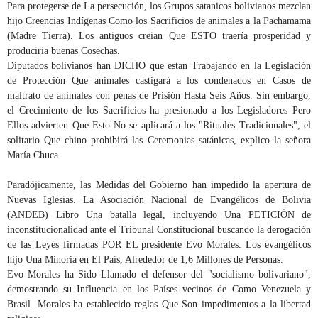
Para protegerse de La persecución, los Grupos satanicos bolivianos mezclan
hijo Creencias Indígenas Como los Sacrificios de animales a la Pachamama
(Madre Tierra). Los antiguos creian Que ESTO traería prosperidad y
produciria buenas Cosechas.
Diputados bolivianos han DICHO que estan Trabajando en la Legislación
de Protección Que animales castigará a los condenados en Casos de
maltrato de animales con penas de Prisión Hasta Seis Años. Sin embargo,
el Crecimiento de los Sacrificios ha presionado a los Legisladores Pero
Ellos advierten Que Esto No se aplicará a los "Rituales Tradicionales", el
solitario Que chino prohibirá las Ceremonias satánicas, explico la señora
María Chuca.
Paradójicamente, las Medidas del Gobierno han impedido la apertura de
Nuevas Iglesias. La Asociación Nacional de Evangélicos de Bolivia
(ANDEB) Libro Una batalla legal, incluyendo Una PETICIÓN de
inconstitucionalidad ante el Tribunal Constitucional buscando la derogación
de las Leyes firmadas POR EL presidente Evo Morales. Los evangélicos
hijo Una Minoria en El País, Alrededor de 1,6 Millones de Personas.
Evo Morales ha Sido Llamado el defensor del "socialismo bolivariano",
demostrando su Influencia en los Países vecinos de Como Venezuela y
Brasil. Morales ha establecido reglas Que Son impedimentos a la libertad