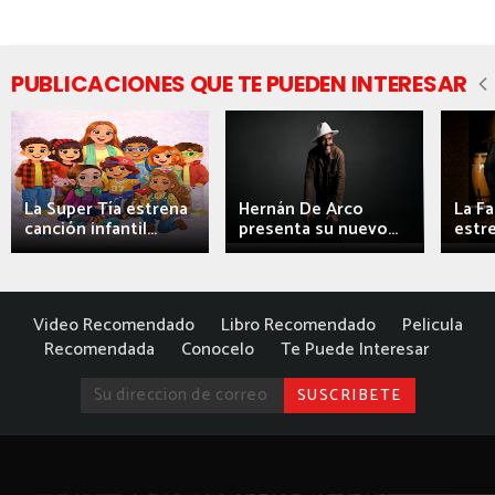
PUBLICACIONES QUE TE PUEDEN INTERESAR
La Super Tía estrena
Hernán De Arco
La F
canción infantil...
presenta su nuevo...
estre
Video Recomendado
Libro Recomendado
Pelicula
Recomendada
Conocelo
Te Puede Interesar